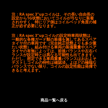
注：RA spec 3"upコイルは、その長い自由長の
設定から1G状態においてコイルが弓なりに装着
されやすく、特にリア側はコイルベッド角度の補
正が必ず必要になります。
注：RA spec 3"upコイルの設定時車両状態は、
一般的な各種ガード類の装備を施してあるスペア
タイヤ付の車両です（完全純正状態よりも多少重
たい状態）。組み付ける車両の装備重量やスペア
タイヤの有無によっては、前後バランスや左右バ
ランスが設定時とは異なる可能性も出てきます。
ただし、想定できる車両重量バランスはおおよそ
テストしコイルの特性は確認済。よほどの極端な
バランスでない限り、コイルの設定性能は発揮で
きると考えます。
商品一覧へ戻る